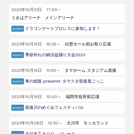
2023年10月21日
17:00
～
うきはアリーナ メインアリーナ
ドラゴンゲートプロレスに参加します！
event
2023年10月15日
15:35
～
白壁ホール前お祭り広場
季節外れの納涼盆踊り大会2023
event
2023年10月15日
11:00
～
タマホーム スタジアム筑後
車の総販 presents タマスタ筑後鬼ごっこ
event
2023年10月15日
10:00
～
福岡市役所前広場
筑後川のめぐみフェスティバル
event
2023年10月08日
13:30
～
大川市 モッカランド
大川木工まつり パレード