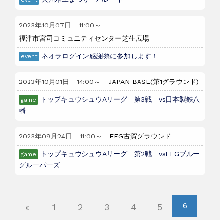
event
2023年10月07日
11:00
～
福津市宮司コミュニティセンター芝生広場
ネオラログイン感謝祭に参加します！
event
2023年10月01日
14:00
～
JAPAN BASE(第1グラウンド)
トップキュウシュウAリーグ 第3戦 vs日本製鉄八
game
幡
2023年09月24日
11:00
～
FFG古賀グラウンド
トップキュウシュウAリーグ 第2戦 vsFFGブルー
game
グルーパーズ
6
«
1
2
3
4
5