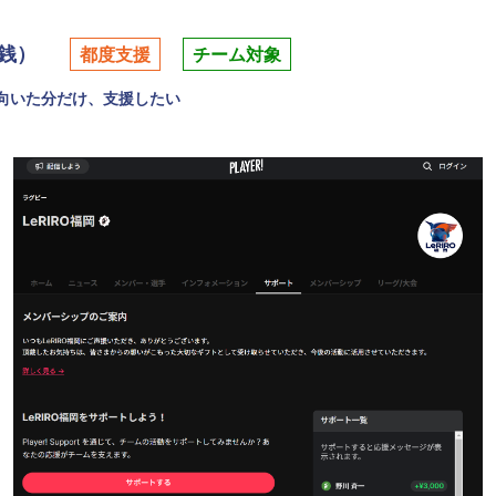
銭）
都度支援
チーム対象
向いた分だけ、支援したい