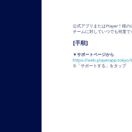
公式アプリまたはPlayer！様
チームに対していつでも何度で
[手順]
▼サポートページから
https://web.playerapp.tokyo
①「サポートする」をタップ