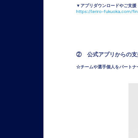
▼アプリダウンロードやご支援
https://leriro-fukuoka.com/fi
② 公式アプリからの支
☆チームや選手個人をパートナ