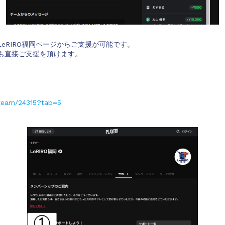
のLeRIRO福岡ページからご支援が可能です。
も直接ご支援を頂けます。
/team/24315?tab=5