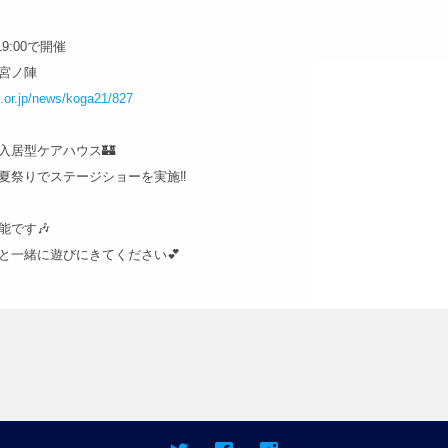
9:00で開催
ー宮ノ陣
i.or.jp/news/koga21/827
入居型ケアハウス🏰
夏祭りでステージショーを実施‼️
能です🎶
と一緒に遊びにきてください💕